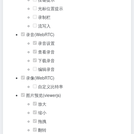
光标位置提示
录制栏
流写入
录音(WebRTC)
录音设置
查看录音
下载录音
编辑录音
录像(WebRTC)
自定义比特率
图片预览(viewerjs)
放大
缩小
拖拽
翻转