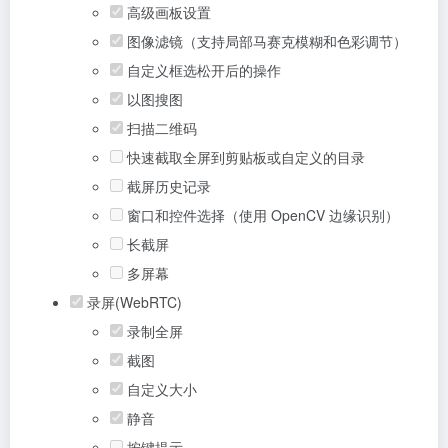
高级画板设置
图像滤镜（支持局部马赛克模糊和色彩调节）
自定义框选松开后的操作
以图搜图
扫描二维码
快速截取全屏到剪贴板或自定义的目录
截屏历史记录
窗口和控件选择（使用 OpenCV 边缘识别）
长截屏
多屏幕
录屏(WebRTC)
录制全屏
截图
自定义大小
静音
按键提示