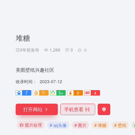
堆糖
3年前发布
1,288
0
0
美图壁纸兴趣社区
收录时间：
2023-07-12
7
7-
5+
0
4
打开网站
手机查看
图片处理
# qq头像
# 图片
# 堆糖
# 壁纸