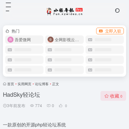
热门
立即入驻
吾爱微网
全网影视云盘资源
首页
•
实用网页
•
论坛博客
•
正文
HadSky轻论坛
收藏
0
3年前发布
774
0
0
一款原创的开源php轻论坛系统