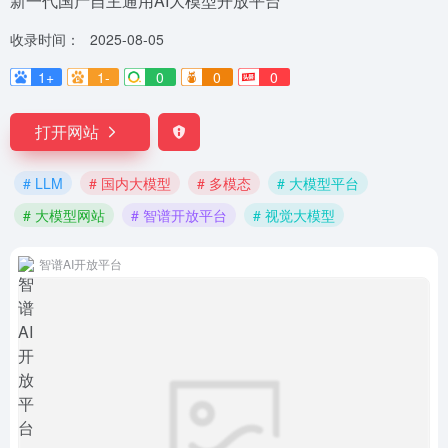
新一代国产自主通用AI大模型开放平台
收录时间：
2025-08-05
1+
1-
0
0
0
打开网站
# LLM
# 国内大模型
# 多模态
# 大模型平台
# 大模型网站
# 智谱开放平台
# 视觉大模型
智谱AI开放平台