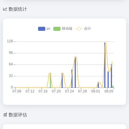
数据统计
数据评估