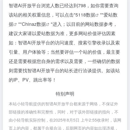
智谱AI开放平台浏览人数已经达到798，如你需要查询
该站的相关权重信息，可以点击"
5118数据
""
爱站数
据
""
Chinaz数据
"进入；以目前的网站数据参考，
建议大家请以爱站数据为准，更多网站价值评估因素
如：智谱AI开放平台的访问速度、搜索引擎收录以及索
引量、用户体验等；当然要评估一个站的价值，最主要
还是需要根据您自身的需求以及需要，一些确切的数据
则需要找智谱AI开放平台的站长进行洽谈提供。如该站
的IP、PV、跳出率等！
特别声明
本站小轻导航提供的智谱AI开放平台都来源于网络，不保证外
部链接的准确性和完整性，同时，对于该外部链接的指向，不
由小轻导航实际控制，在2025年8月5日 上午2:55收录时，该网
页上的内容，都属于合规合法，后期网页的内容如出现违规，