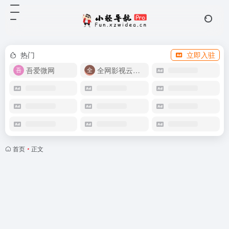
热门
立即入驻
吾爱微网
全网影视云盘资源
首页
•
正文