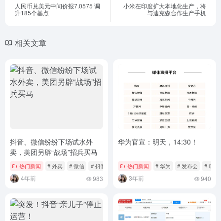
人民币兑美元中间价报7.0575 调
小米在印度扩大本地化生产，将
升185个基点
与迪克森合作生产手机
相关文章
抖音、微信纷纷下场试水外
华为官宣：明天，14:30！
卖，美团另辟“战场”招兵买马
热门新闻
# 外卖
# 微信
# 抖音
热门新闻
# 华为
# 发布会
# 电商
4年前
3年前
983
940