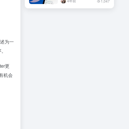
4年前
1,047
描述为一
序。
er更
本有机会