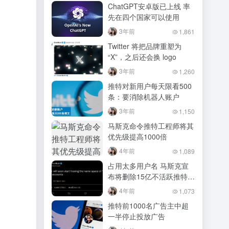
ChatGPT安卓版已上线 率
先在四个国家可以使用
3年前
1,861
Twitter 将把品牌重塑为
“X”，之后还会换 logo
3年前
1,260
推特对新用户每天限看500
条：要消除机器人账户
3年前
1,150
马斯克命令推特工程师将其
优先级提高1000倍
4年前
1,089
占用太多用户名 马斯克宣
布将删除15亿不活跃推特账
号
4年前
1,073
推特前1000名广告主中超
一半停止投放广告