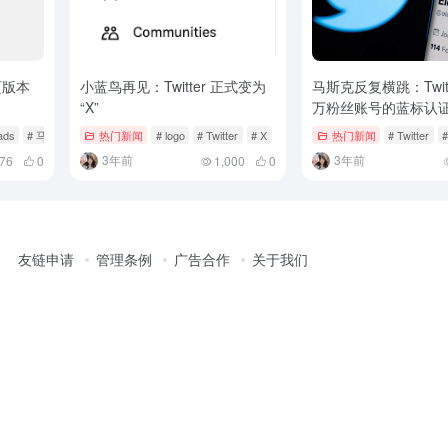
页版本
小蓝鸟再见：Twitter 正式变为
马斯克反复横跳：Twit
“X”
万粉丝账号的蓝标认
ads
# 马斯克
热门新闻
# logo
# Twitter
# X
热门新闻
# Twitter
3年前
3年前
76
0
1,000
0
友链申请
管理条例
广告合作
关于我们