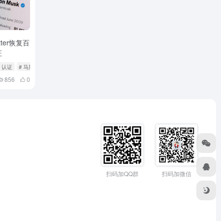
ter恢复百
证
# 认证
# 马斯克
856
0
扫码加QQ群
扫码加微信