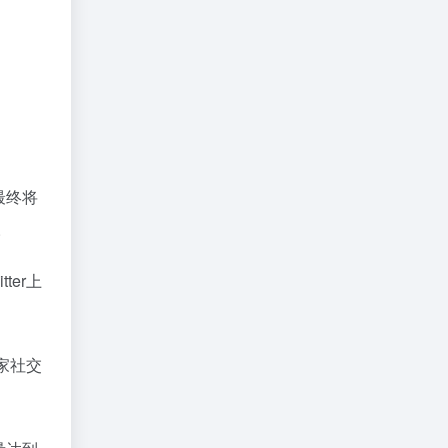
最终将
。
ter上
这家社交
。