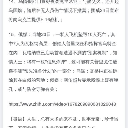
14、乌情报部门宣称夜袭克里米亚：与敌交火，还升起
乌国旗，随后在无人员伤亡情况下撤离；挪威24日宣布
将向乌克兰提供F-16战机；
15、俄媒：当地23日，一私人飞机坠毁10人死亡，其
中7人为瓦格纳高层，创始人普里戈任和指挥官乌特金
在内；瓦格纳或已启动首领遭遇不测的"预案机制"，知
情人士：将有一枚"信息炸弹"，这可能有关普里戈任遭
遇不测"预先准备计划"的一部分；乌媒：瓦格纳正在拆
除其在白俄的营地；俄媒：网传照片显示残骸上疑有弹
孔，或与防空导弹有关；
https://www.zhihu.com/video/1678209890081026048
【微语】人生，总有太多的来不及，世事无常，珍惜当
下，不问前程，人生并没有那么多来日方长。