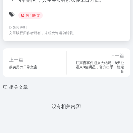
热门图文
©
版权声明
文章版权归作者所有，未经允许请勿转载。
下一篇
上一篇
好声音事件迎来大结局，8天扯
很实用の日常文案
进来8位明星，官方出手一锤定
音
相关文章
没有相关内容!