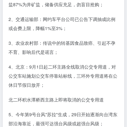
盐87%为井矿盐，储备供应充足，勿盲目抢购；
2、交通运输部：网约车平台公司已公告下调抽成比例
或会费上限，降幅1%至3%；
3、农业农村部：传说中的转基因食品致癌、引起不孕
不育、影响后代是谣言；
4、北京：9月1日起二环主路全线取消公交专用道，对
公交车站施划公交车停靠站标线，三环外专用道将在公
休日节假日放开；
北二环积水潭桥西主路上即将取消的公交专用道
5、今年第9号台风"苏拉"生成，29日开始逐渐向台湾东
部沿海靠近，最强可达强台风级或超强台风级；