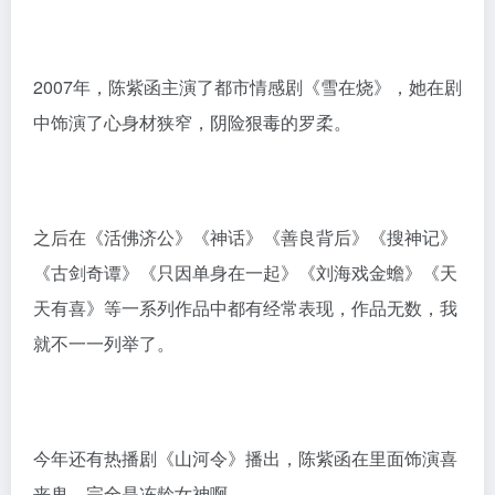
2002年，在TVB剧《血荐轩辕》中，杨雪演了个心狠手
辣新女人，成了让观众印象深刻的反派。
2004年，与佟大为主演电视剧《蝴蝶飞飞》饰演钟小印
一角，被观众熟知。典型的灰姑娘与霸总的故事，有着
当年韩剧的内核，事故失忆治不好。杨雪饰演的女主最
终因病而亡，男主佟大为饰演的角色，也是为爱随她而
去。