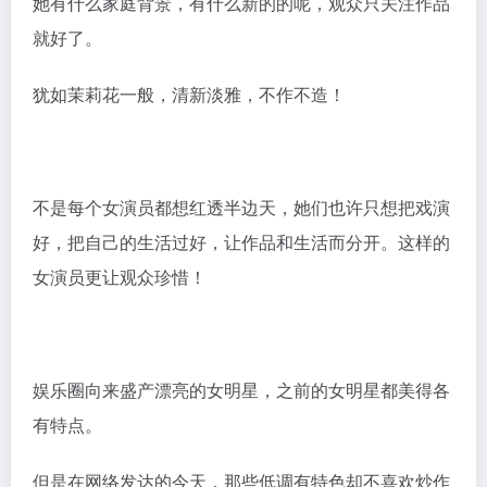
2006年，陈紫函主演了古装魔幻神话剧《白蛇传》中的
青蛇，与刘涛的白蛇演绎的很生动有趣，此剧也成了电
视当年重播多次的剧集，也是一种肯定。
2006年，出演了刘亦菲版《神雕侠侣》中的郭芙，评价
很高。
2007年，陈紫函主演了都市情感剧《雪在烧》，她在剧
中饰演了心身材狭窄，阴险狠毒的罗柔。