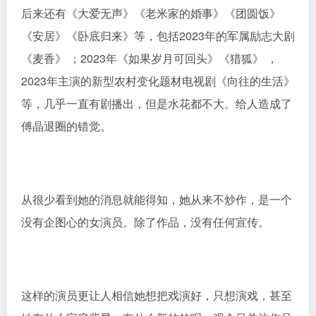
2001年，《大汉天子》的平阳公主让她有了热度。把一
个公主的智谋与隐忍演绎的深入人心。
2003年，古装武侠剧《倚天屠龙记》中饰演了蛛儿，当
时此剧热播，也将陈紫函的事业推向高峰。