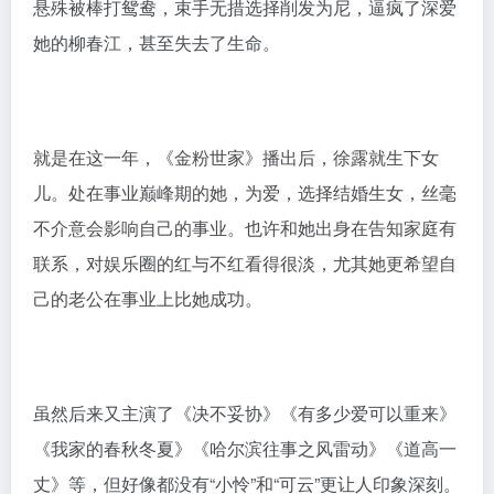
2003年，饰演《金粉世家》中的小怜。一个爱上富家少
爷的丫鬟，而且这次的命运同样凄惨，因为身份地位的
悬殊被棒打鸳鸯，束手无措选择削发为尼，逼疯了深爱
她的柳春江，甚至失去了生命。