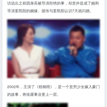
《情深深雨蒙蒙》让徐露终于火了，但是由于她接受采
访说出之前因身高被导演拒绝的事，却意外促成了她和
导演姜凯阳的姻缘。据传与姜凯阳认识7天就闪婚。