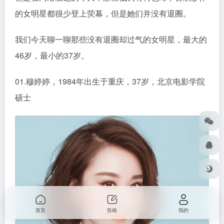
之后在《活佛济公》《神话》《善良背后》《搜神记》
《古剑奇谭》《只因单身在一起》《刘海戏金蟾》《天
天有喜》等一系列作品中都有经常表现，作品无数，我
就不一一列举了。
今年还有热播剧《山河令》播出，陈紫函在里面饰演喜
丧鬼，完全是冻龄女神啊。
虽然主演的作品不多，但是陈紫函一直都在努力地拍
首页
投稿
我的
戏，与老公戴向宇也经常在社交媒体合体。夫妻二人共