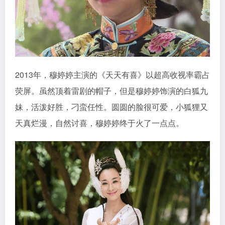
2013年，穆婷婷主演的《天天有喜》以超高收视率霸占
荧屏。虽然顶着雷剧的帽子，但是穆婷婷饰演的白狐九
妹，活泼好胜，刁蛮任性。圆圆的脸很可爱，小狐狸又
天真烂漫，自然讨喜，穆婷婷终于火了一点点。