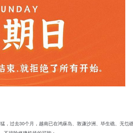
猛，过去30个月，越南已在鸿庥岛、敦谦沙洲、毕生礁、无乜
m²，不排除修建机场的可能；