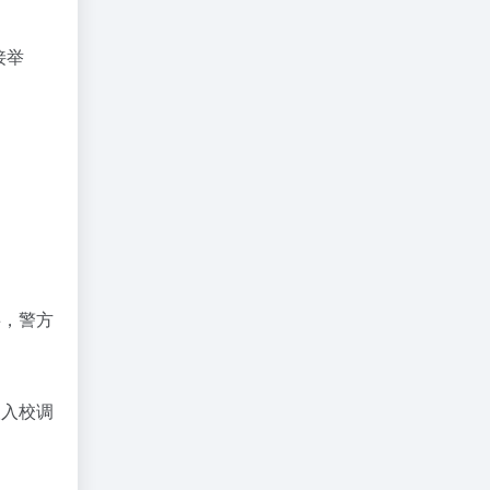
接举
事，警方
人入校调