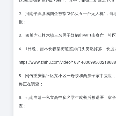
2、河南平舆县属国企被指"3亿买五千台无人机"，
报；
3、四川内江椑木镇三名男子疑触电被电击身亡，社
4、1日晚，吉林长春某街道整排门头突然掉落，长度
https://www.zhihu.com/video/1681463099503218688
5、网传重庆梁平区某小区一母亲和两孩子家中去世
称正在调查；
6、云南曲靖一私立高中多名学生就餐后被送医，家
查；