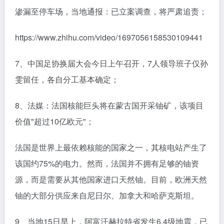
渗漏至停车场，当地通报：已立案调查，将严肃追责；
https://www.zhihu.com/video/1697056158530109441
7、中国足协换届大会今日上午召开，7人领导班子仅孙
雯留任，各自分工基本确定；
8、法媒：法国核能巨头将在蒙古国开采铀矿，该项目
价值"超过10亿欧元"；
法国是世界上最依赖核能的国家之一，其核电站产生了
该国约75%的电力。然而，法国并不拥有足够的铀资
源，而是需要从其他国家进口天然铀。目前，欧洲天然
铀的大部分供应来自尼日尔、加拿大和哈萨克斯坦。
9、当地15日早上，阿富汗赫拉特省发生6.4级地震，已