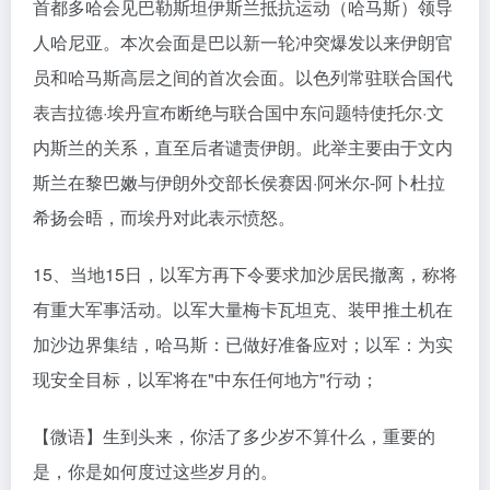
首都多哈会见巴勒斯坦伊斯兰抵抗运动（哈马斯）领导
人哈尼亚。本次会面是巴以新一轮冲突爆发以来伊朗官
员和哈马斯高层之间的首次会面。以色列常驻联合国代
表吉拉德·埃丹宣布断绝与联合国中东问题特使托尔·文
内斯兰的关系，直至后者谴责伊朗。此举主要由于文内
斯兰在黎巴嫩与伊朗外交部长侯赛因·阿米尔-阿卜杜拉
希扬会晤，而埃丹对此表示愤怒。
15、当地15日，以军方再下令要求加沙居民撤离，称将
有重大军事活动。以军大量梅卡瓦坦克、装甲推土机在
加沙边界集结，哈马斯：已做好准备应对；以军：为实
现安全目标，以军将在"中东任何地方"行动；
【微语】生到头来，你活了多少岁不算什么，重要的
是，你是如何度过这些岁月的。