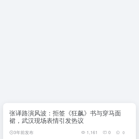
张译路演风波：拒签《狂飙》书与穿马面
裙，武汉现场表情引发热议
3年前发布
1,161
0
0