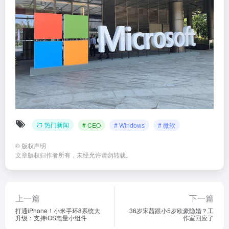
热门新闻
# CEO
# Windows
# 微软
©
版权声明
文章版权归作者所有，未经允许请勿转载。
上一篇
下一篇
打通iPhone！小米手环8系统大
36岁宋茜跟小5岁欧豪隐婚？工
升级：支持iOS电量小组件
作室回应了