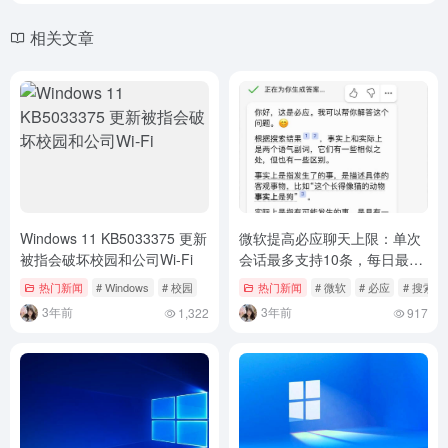
相关文章
Windows 11 KB5033375 更新
微软提高必应聊天上限：单次
被指会破坏校园和公司Wi-Fi
会话最多支持10条，每日最高
120条
热门新闻
# Windows
# 校园
热门新闻
# 微软
# 必应
# 搜索
3年前
3年前
1,322
917