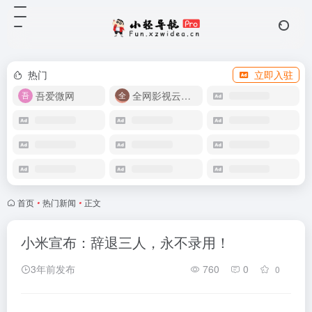
热门
立即入驻
吾爱微网
全网影视云盘资源
首页
•
热门新闻
•
正文
小米宣布：辞退三人，永不录用！
3年前发布
760
0
0