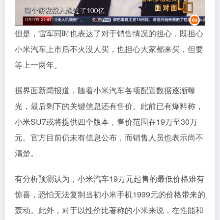
但是，雷军同时也表达了对于销售情况的担心，既担心
小米汽车上市后不火没人买，也担心大家都来买，但要
等上一两年。
据界面新闻报道，随着小米汽车各项配置数据逐渐曝
光，最后剩下的关键信息还有售价。此前已有爆料称，
小米SU7或将提供四个版本，售价范围在19万至30万
元。官方目前仍未有信息公布，而销售人员也表示尚不
清楚。
有分析预测认为，小米汽车19万元起售的最低价格难有
惊喜，恐怕无法复制当初小米手机1999元的价格带来的
轰动。此外，对于以性价比著称的小米来说，在性能和