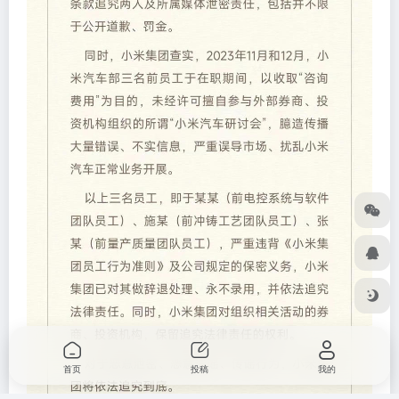
首页
投稿
我的