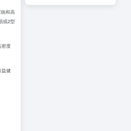
尿病和高
损或2型
高密度
有益健