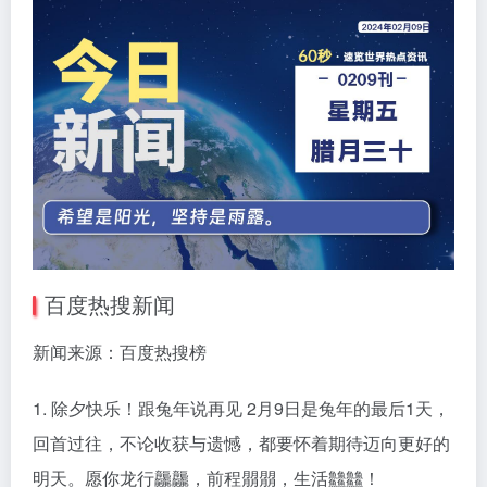
百度热搜新闻
新闻来源：百度热搜榜
1. 除夕快乐！跟兔年说再见 2月9日是兔年的最后1天，
回首过往，不论收获与遗憾，都要怀着期待迈向更好的
明天。愿你龙行龘龘，前程朤朤，生活䲜䲜！