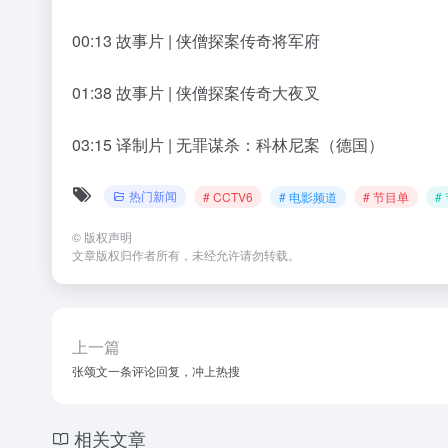
00:13 故事片 | 侠僧探案传奇将军府
01:38 故事片 | 侠僧探案传奇大夜叉
03:15 译制片 | 无罪谋杀：科林尼案（德国）
热门新闻
# CCTV6
# 电影频道
# 节目单
#
©
版权声明
文章版权归作者所有，未经允许请勿转载。
上一篇
张颂文一条评论回复，冲上热搜
相关文章