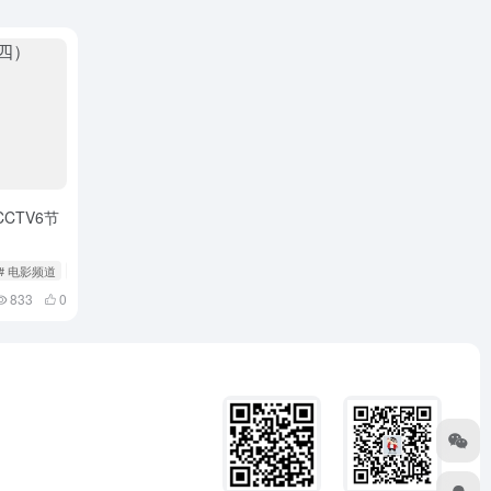
CTV6节
# 电影频道
# 节目单
833
0