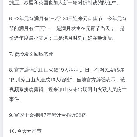
施压。欧盟和英国也加入新一轮对俄制裁的队伍中。
6. 今年元宵满月有“三巧” 24日迎来元宵佳节，今年元宵
节的满月有“三巧”：一是满月发生在元宵节当天；二是
恰逢年度最小满月；三是满月时刻正好在晚饭后。
7. 贾玲发文回应恶评
8. 官方辟谣凉山山火致19人牺牲 近日，有网民发贴称
“四川凉山山火造成19人牺牲”，当地官方辟谣表示，该
视频系拼凑剪辑，近来凉山从未出现因山火致人员伤亡
事件。
9. 富家千金接班7年累计亏损近32亿
10. 今天元宵节