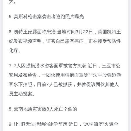
大。
5. 莫斯科枪击案袭击者逃跑照片曝光
6. 凯特王妃露面称患癌 当地时间3月22日，英国凯特王
妃发布视频声明，证实自己患有癌症，正在接受预防性
化疗。
7. 7人因强摘潜水游客面罩被警方抓获 近日，三亚市公
安局发布通告，一团伙使用强摘面罩等非法手段强迫游
客水下拍照，目前7人已被抓获，并敦促该团伙其他人
员主动投案。
8. 云南地质灾害致8人死亡？假的
9. 让HR无法拒绝的冰学简历 近日，“冰学简历”火遍全