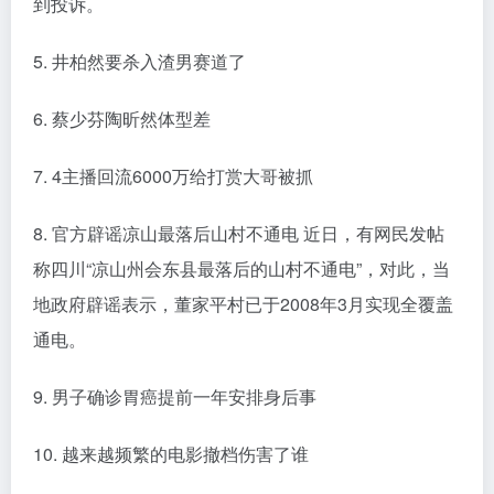
到投诉。
5. 井柏然要杀入渣男赛道了
6. 蔡少芬陶昕然体型差
7. 4主播回流6000万给打赏大哥被抓
8. 官方辟谣凉山最落后山村不通电 近日，有网民发帖
称四川“凉山州会东县最落后的山村不通电”，对此，当
地政府辟谣表示，董家平村已于2008年3月实现全覆盖
通电。
9. 男子确诊胃癌提前一年安排身后事
10. 越来越频繁的电影撤档伤害了谁