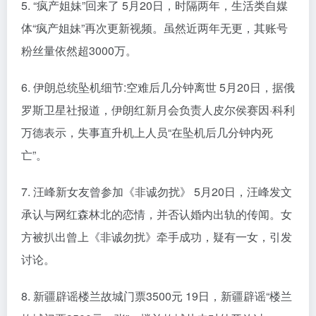
5. “疯产姐妹”回来了 5月20日，时隔两年，生活类自媒
体“疯产姐妹”再次更新视频。虽然近两年无更，其账号
粉丝量依然超3000万。
6. 伊朗总统坠机细节:空难后几分钟离世 5月20日，据俄
罗斯卫星社报道，伊朗红新月会负责人皮尔侯赛因·科利
万德表示，失事直升机上人员“在坠机后几分钟内死
亡”。
7. 汪峰新女友曾参加《非诚勿扰》 5月20日，汪峰发文
承认与网红森林北的恋情，并否认婚内出轨的传闻。女
方被扒出曾上《非诚勿扰》牵手成功，疑有一女，引发
讨论。
8. 新疆辟谣楼兰故城门票3500元 19日，新疆辟谣“楼兰