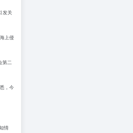
引发关
止海上侵
会第二
据悉，今
知情