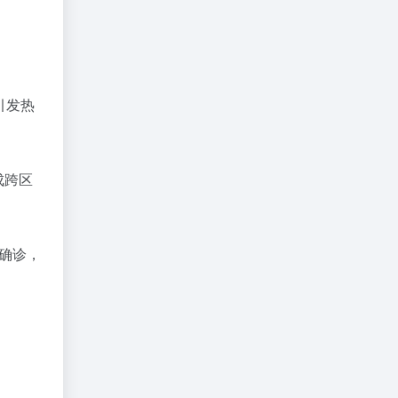
引发热
成跨区
院确诊，