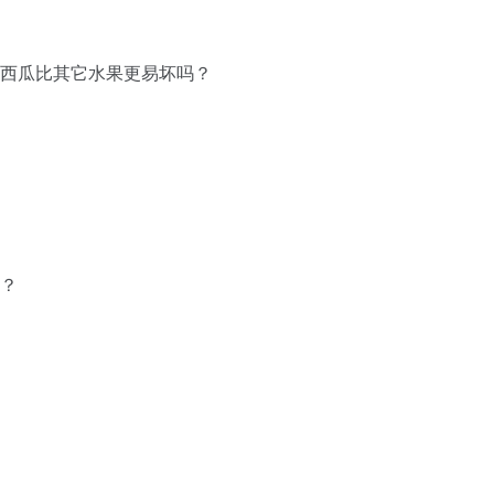
？西瓜比其它水果更易坏吗？
系？