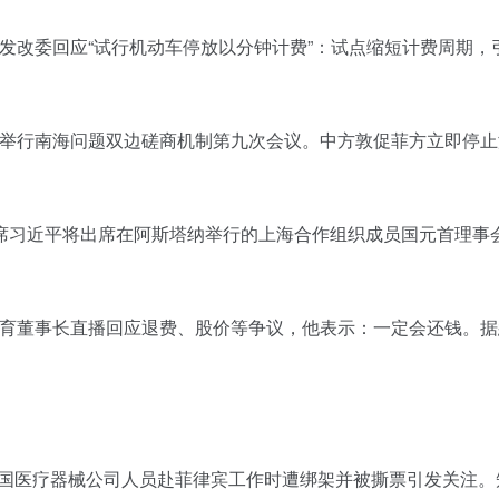
杭州发改委回应“试行机动车停放以分钟计费”：试点缩短计费周期，
中菲举行南海问题双边磋商机制第九次会议。中方敦促菲方立即停
家主席习近平将出席在阿斯塔纳举行的上海合作组织成员国元首理事
公教育董事长直播回应退费、股价等争议，他表示：一定会还钱。
名中国医疗器械公司人员赴菲律宾工作时遭绑架并被撕票引发关注。