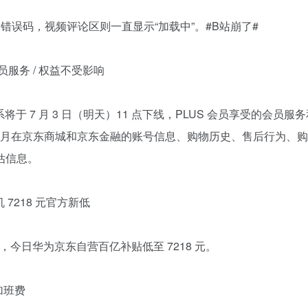
0 错误码，视频评论区则一直显示“加载中”。#B站崩了#
会员服务 / 权益不受影响
体系将于 7 月 3 日（明天）11 点下线，PLUS 会员享受的会员服
2 个月在京东商城和京东金融的账号信息、购物历史、售后行为、
估信息。
机 7218 元官方新低
9 元起，今日华为京东自营百亿补贴低至 7218 元。
加班费