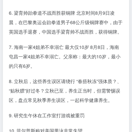
6. 梁育帅跆拳道不战而胜获铜牌 北京时间8月9日凌
晨，在巴黎奥运会跆拳道男子68公斤级铜牌赛中，由于
英国选手退赛，中国选手梁育帅不战而胜，获得铜牌。
7. 海南一家4姐弟不幸溺亡 最大仅10岁 8月8日，海南
屯昌一家4姐弟不幸溺亡。父亲称：最大的10岁，最小
的只有6岁。
8. 立秋后，这些养生误区请绕行 “春捂秋冻”强体质？、
“贴秋膘”好过冬？立秋已至，养生正当时，但需警惕误
区，盘点常见秋季养生误区，一起科学健康养生。
9. 研究生午休在工作室打游戏被重罚
10. 菲尔普斯称对美国男泳非常失望