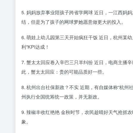
5. 妈妈放弃事业陪孩子跨省学网球 近日，一江西妈
结，但是为了孩子的网球梦她愿意做更大的投入。
6. 萌娃上幼儿园第三天开始疯狂干饭 近日，杭州
利”KPI达成！
7. 蟹太太回应卷入辛巴三只羊纠纷 近日，电商主
此，蟹太太回应：贵的可能品质好一些。
8. 杭州出台社保新政？不实 近期，有自媒体称“杭
州执行全国统筹统一政策，并无新政。
9. 辣椒丰收红艳艳 金秋时节，农民趁晴好天气抢
象。