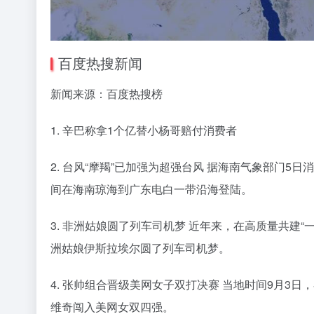
百度热搜新闻
新闻来源：百度热搜榜
1. 辛巴称拿1个亿替小杨哥赔付消费者
2. 台风“摩羯”已加强为超强台风 据海南气象部门5
间在海南琼海到广东电白一带沿海登陆。
3. 非洲姑娘圆了列车司机梦 近年来，在高质量共建
洲姑娘伊斯拉埃尔圆了列车司机梦。
4. 张帅组合晋级美网女子双打决赛 当地时间9月3日
维奇闯入美网女双四强。