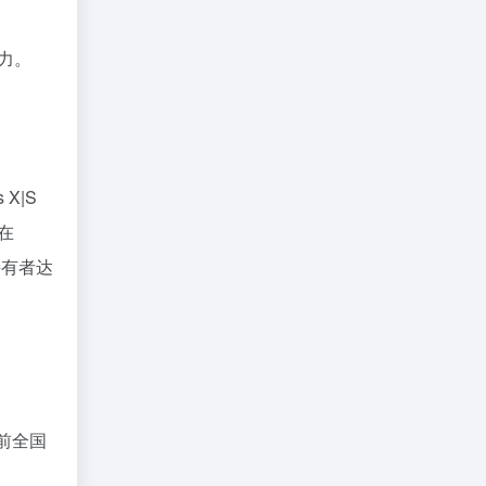
马力。
X|S
在
持有者达
 前全国