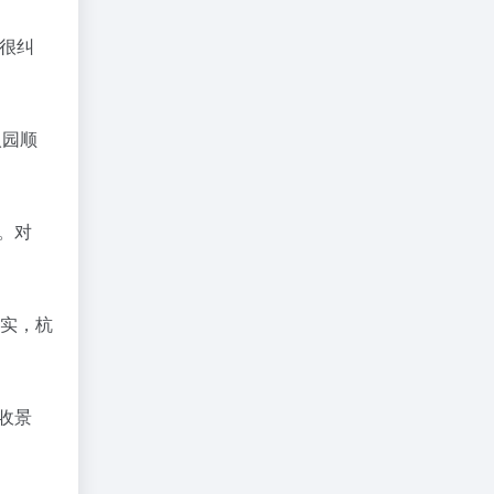
扎很纠
入园顺
。对
不实，杭
收景