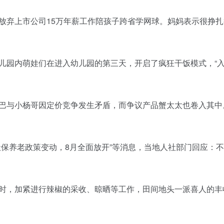
妈放弃上市公司15万年薪工作陪孩子跨省学网球。妈妈表示很挣
某幼儿园内萌娃们在进入幼儿园的第三天，开启了疯狂干饭模式，“
播辛巴与小杨哥因定价竞争发生矛盾，而争议产品蟹太太也卷入其中
州社保养老政策变动，8月全面放开”等消息，当地人社部门回应：
抓农时，加紧进行辣椒的采收、晾晒等工作，田间地头一派喜人的丰