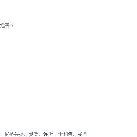
么危害？
官”公布：尼格买提、樊登、许昕、于和伟、杨幂