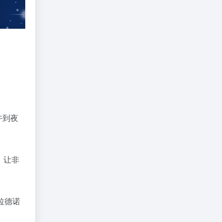
午到夜
，让非
拉德诺