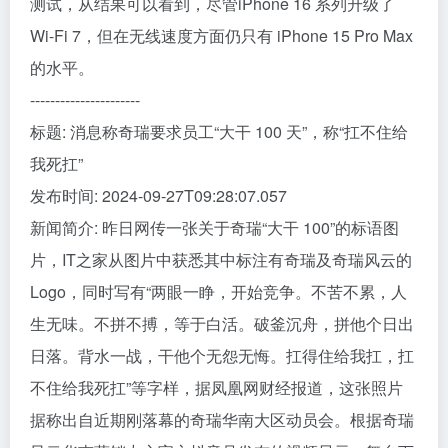
测试，从结果可以看到，尽管iPhone 16 系列升级了
Wi-Fi 7，但在无线速度方面仍只有 iPhone 15 Pro Max
的水平。
----------------------
标题: 消息称奇瑞要求员工“大干 100 天”，称“扛不住给
我死扛”
发布时间: 2024-09-27T09:28:07.057
新闻简介: 昨日网传一张关于奇瑞“大干 100”的标语图
片，IT之家从图片中获悉其中标注有奇瑞及奇瑞风云的
Logo，同时写有“两眼一睁，开始竞争。不苦不累，人
生无味。不拼不搏，等于白活。破釜沉舟，拼他个日出
日落。背水一战，干他个无怨无悔。扛得住给我扛，扛
不住给我死扛”等字样，据凤凰网财经报道，这张照片
据称出自近期刚落幕的奇瑞华南大区动员会。根据奇瑞