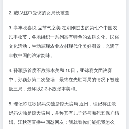
2. 戴LV丝巾受访的女局长被查
3. 享丰收喜悦 品节气之美 在刚刚过去的第七个中国农
民丰收节，各地组织一系列富有特色的农耕文化、民俗
文化活动，生动展现农业农村现代化美好图景，充满了
丰收中国的浓浓韵味。
4. 孙颖莎首度不敌张本美和 10日，亚锦赛女团决赛
中，孙颖莎第二次登场，最终在先胜两局的情况下被连
扳三局，最终以2-3不敌张本美和。
5. 理记称江歌妈妈失独是惊天骗局 近日，理记称江歌
妈妈失独是惊天骗局，并称其有儿子还与濒死五保户结
婚。江秋莲直播中回怼网友：我就看你们能把我怎么