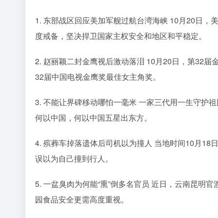
1. 东部战区回应美加军舰过航台湾海峡 10月20
度戒备，坚决捍卫国家主权安全和地区和平稳定。
2. 赵丽颖二封金鹰视后激动落泪 10月20日，第
32届中国电视金鹰奖最佳女主角奖。
3. 不能让界碑移动哪怕一毫米 一家三代用一生守
何以中国，何以中国五星出东方。
4. 殡葬车掉落遗体后司机以为撞人 当地时间10月
误以为自己撞到行人。
5. 一盆臭肉为何能“熏”倒多名官员 近日，云南昆
园食品安全更需高度重视。