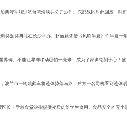
日，美加两艘军舰过航台湾海峡并公开炒作。东部战区对此回应：时
32届金鹰奖颁奖典礼在长沙举办。赵丽颖凭借《风吹半夏》许半夏一
护祖国界碑。不能让界碑移动哪怕一毫米，成为了家训铭刻于心！盛
18日，波兰市一辆殡葬车将遗体掉落马路，后方一名司机看到遗体
明官渡区长丰学校食堂被指提供变质肉给学生食用。
食品安全
无小