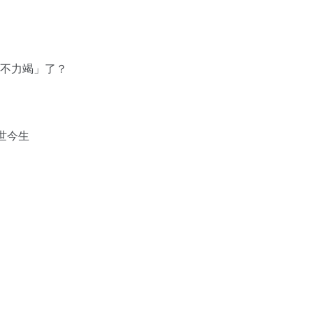
「不力竭」了？
的前世今生