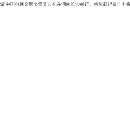
，第32届中国电视金鹰奖颁奖典礼在湖南长沙举行。何炅获得最佳电