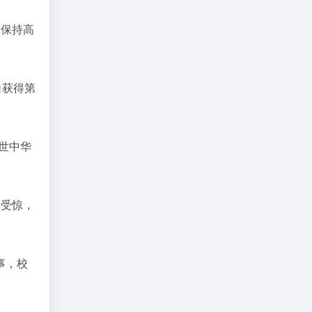
刻保持高
角获得第
世中华
后受惊，
事，校