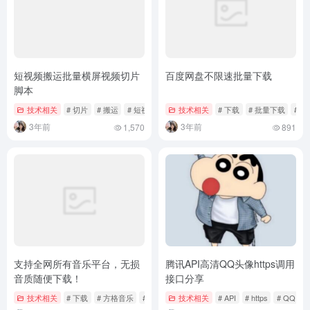
上一篇
下一篇
网站禁止PC电脑访问，只允许手
没有更多了...
机访问代码
相关文章
短视频搬运批量横屏视频切片
百度网盘不限速批量下载
脚本
技术相关
# 切片
# 搬运
# 短视频
技术相关
# 下载
# 批量下载
# 
3年前
3年前
1,570
891