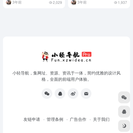
支持全网所有音乐平台，无损
腾讯API高清QQ头像https调用
音质随便下载！
接口分享
技术相关
# 下载
# 方格音乐
# 落雪音乐
技术相关
# API
# https
# QQ
3年前
3年前
2,029
1,937
小轻导航，集网址、资源、资讯于一体，简约优雅的设计风