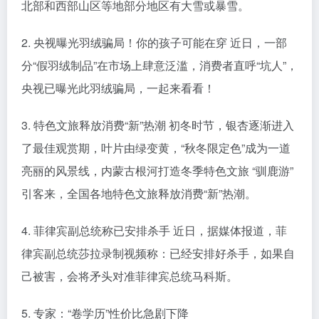
北部和西部山区等地部分地区有大雪或暴雪。
2. 央视曝光羽绒骗局！你的孩子可能在穿 近日，一部
分“假羽绒制品”在市场上肆意泛滥，消费者直呼“坑人”，
央视已曝光此羽绒骗局，一起来看看！
3. 特色文旅释放消费“新”热潮 初冬时节，银杏逐渐进入
了最佳观赏期，叶片由绿变黄，“秋冬限定色”成为一道
亮丽的风景线，内蒙古根河打造冬季特色文旅 “驯鹿游”
引客来，全国各地特色文旅释放消费“新”热潮。
4. 菲律宾副总统称已安排杀手 近日，据媒体报道，菲
律宾副总统莎拉录制视频称：已经安排好杀手，如果自
己被害，会将矛头对准菲律宾总统马科斯。
5. 专家：“卷学历”性价比急剧下降