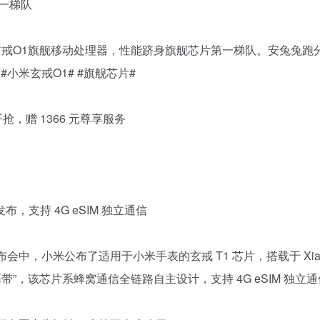
第一梯队
玄戒O1旗舰移动处理器，性能跻身旗舰芯片第一梯队。安兔兔跑分
#小米玄戒O1# #旗舰芯片#
0 开抢，赠 1366 元尊享服务
布，支持 4G eSIM 独立通信
布会中，小米公布了适用于小米手表的玄戒 T1 芯片，搭载于 Xiao
 基带”，该芯片系蜂窝通信全链路自主设计，支持 4G eSIM 独立