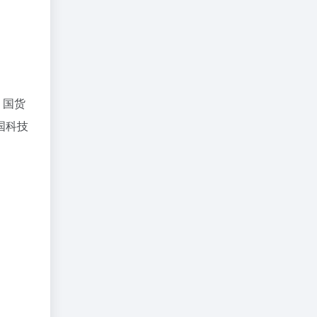
，国货
国科技