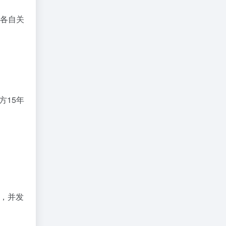
其各自关
方15年
秀，并发