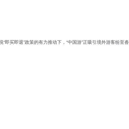
离境退税“即买即退”政策的有力推动下，“中国游”正吸引境外游客纷至