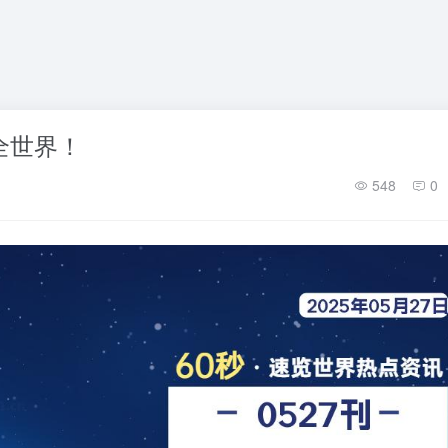
懂全世界！
548
0