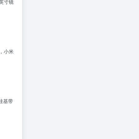
一英寸镜
解，小米
外挂基带