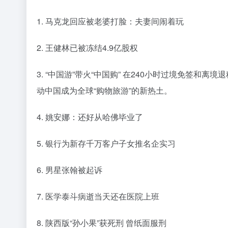
1. 马克龙回应被老婆打脸：夫妻间闹着玩
2. 王健林已被冻结4.9亿股权
3. “中国游”带火“中国购” 在240小时过境免签和
动中国成为全球“购物旅游”的新热土。
4. 姚安娜：还好从哈佛毕业了
5. 银行为新存千万客户子女推名企实习
6. 男星张翰被起诉
7. 医学泰斗病逝当天还在医院上班
8. 陕西版“孙小果”获死刑 曾纸面服刑