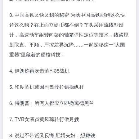
3. 中国高铁又快又稳的秘密 为啥中国高铁能跑这么快
还这么稳？在上面立硬币都不倒？车头采用流线型设
计，高速动车组转向架的轴箱弹性定位等技术，线路规
划取直、平顺，严控差异沉降……一起探秘这一“大国
重器”里藏着的硬核科技！
4. 伊朗称再次击落F-35战机
5. 印度坠机或因副驾驶拉错操纵杆
6. 特朗普：所有人都应立即撤离德黑兰
7. TVB女演员黄凤琼转行做月嫂
8. 说过不带货又反悔 肥娟夫妇：想赚钱