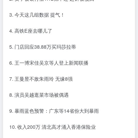
3. 今天这几组数据 提气！
4. 高铁E座去哪儿了
5. 门店回应38.88万买玛莎拉蒂
6. 王一博宋佳吴京等人登上新闻联播
7. 王曼昱不敌朱雨玲 无缘8强
8. 演员吴越逛菜市场被偶遇
9. 暴雨蓝色预警：广东等14省份大到暴雨
10. 收入200万 清北高才涌入香港保险业