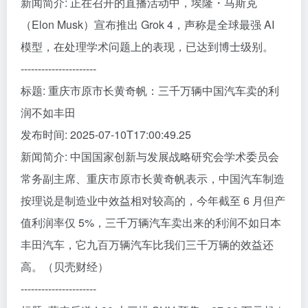
新闻简介: 正在召开的直播活动中，埃隆・马斯克
（Elon Musk）宣布推出 Grok 4，声称是全球最强 AI
模型，在处理学术问题上的表现，已达到博士级别。
----------------------
标题: 重庆市原市长黄奇帆：三千万辆中国汽车卖的利
润不如丰田
发布时间: 2025-07-10T17:00:49.25
新闻简介: 中国国家创新与发展战略研究会学术委员会
常务副主席、重庆市原市长黄奇帆表示，中国汽车制造
按理说是制造业中效益相对较高的，今年截至 6 月但产
值利润率仅 5%，三千万辆汽车卖出来的利润不如日本
丰田汽车，它九百万辆汽车比我们三千万辆的效益还
高。（贝壳财经）
----------------------