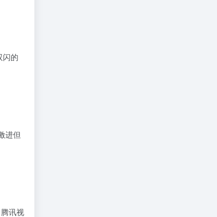
双闪的
不激进但
、腾讯视