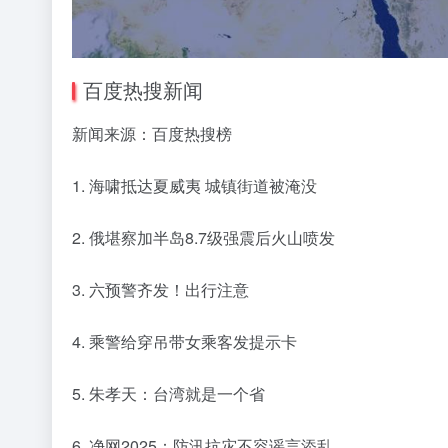
百度热搜新闻
新闻来源：百度热搜榜
1. 海啸抵达夏威夷 城镇街道被淹没
2. 俄堪察加半岛8.7级强震后火山喷发
3. 六预警齐发！出行注意
4. 乘警给穿吊带女乘客发提示卡
5. 朱孝天：台湾就是一个省
6. 净网2025：防汛抗灾不容谣言添乱