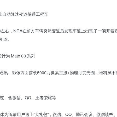
高速上自动降速变道躲避工程车
m/h左右，NCA在前方车辆突然变道后发现车道上出现了一辆开着
侧变道。
为 Mate 80 系列
轨卫星通讯，影像方面搭载5000万像素主摄+物理可变光圈，堆料虽
S 系统，含微信、QQ、王者荣耀等
集体为鸿蒙用户送上“大礼包”，微信、QQ、腾讯会议、微信读书