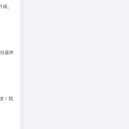
置升级。
，但最终
反馈！我