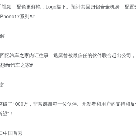
色机模上手视频，配色更鲜艳，Logo靠下。预计其回归铝合金机身，配
hone17系列##
和解
中回忆汽车之家内讧往事，透露曾被最信任的伙伴联合赶出公司
想##汽车之家#
致谢
突破了1000万，非常感谢每一位伙伴、开发者和用户的支持和
所望”！
 日中国首秀