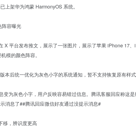
已上架华为鸿蒙 HarmonyOS 系统。
模颜色阵容曝光
 日）在 X 平台发布推文，展示了一张图片，展示了苹果 iPhone 17、i
x 四款机型机模的颜色阵容。
59 版本后统一优化为灰色小字的系统通知，暂不支持恢复原有样式
系统消息变为灰色小字，用户反映容易错过信息。腾讯客服回应称这是
示消息了##腾讯回应微信好友通过没提示消息#
go 下移，辨识度更高