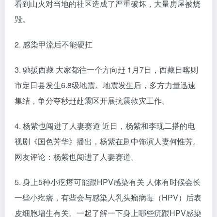
看到山火对当地的社区造成了严重破坏，大量房屋被烧
毁。
2. 感染甲流后不能硬扛
3. 驰援西藏 大家都往一个方向赶 1月7日，西藏日喀则
市定日县发生6.8级地震。地震发生后，多方力量迅速
集结，争分夺秒赶赴震区开展抗震救灾工作。
4. 杨紫也闯进了人妻赛道 近日，杨紫和李现二搭的电
视剧《国色芳华》播出，杨紫在剧中饰演人妻何惟芳。
网友评论：杨紫也闯进了人妻赛道。
5. 身上5种小疙瘩可能跟HPV感染有关 人体有时候会长
一些小疙瘩，有些会与感染人乳头瘤病毒（HPV）后表
皮细胞增生有关。一起了解一下身上哪些疣跟HPV感染