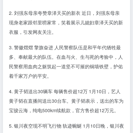
2. 刘强东母亲夸赞章泽天买的新衣 近日，刘强东母亲
现身老家跟邻里唠家常，笑着展示儿媳妇章泽天买的新
衣服，引发网友关注。
3. 警徽熠熠 擎旗奋进 人民警察队伍是和平年代牺牲最
多、奉献最大的队伍。在血与火、生与死的考验中，人
民警察用血肉之躯筑起一道坚不可摧的铜墙铁壁，护佑
着千家万户的平安。
4. 黄子韬送出30辆车 每辆售价超12万 1月10日，艺人
黄子韬在直播间送出30台车。黄子韬表示，送出的车为
宝骏云海，纯电500km续航款，官方售价超12万元。
5. 银川夜空现不明飞行物 轨迹蜿蜒 1月10日晚，银川夜