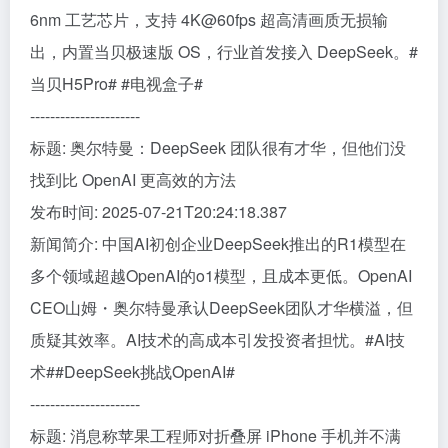
6nm 工艺芯片，支持 4K@60fps 超高清画质无损输
出，内置当贝极速版 OS，行业首发接入 DeepSeek。#
当贝H5Pro# #电视盒子#
----------------------
标题: 奥尔特曼：DeepSeek 团队很有才华，但他们没
找到比 OpenAI 更高效的方法
发布时间: 2025-07-21T20:24:18.387
新闻简介: 中国AI初创企业DeepSeek推出的R1模型在
多个领域超越OpenAI的o1模型，且成本更低。OpenAI
CEO山姆・奥尔特曼承认DeepSeek团队才华横溢，但
质疑其效率。AI技术的高成本引发投资者担忧。#AI技
术##DeepSeek挑战OpenAI#
----------------------
标题: 消息称苹果工程师对折叠屏 iPhone 手机并不满